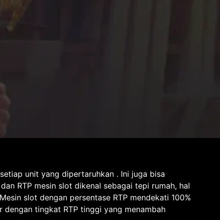
iap unit yang dipertaruhkan . Ini juga bisa
dan RTP mesin slot dikenal sebagai tepi rumah, hal
 Mesin slot dengan persentase RTP mendekati 100%
or dengan tingkat RTP tinggi yang menambah