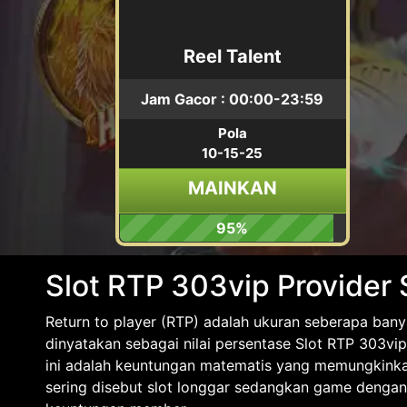
Reel Talent
Jam Gacor : 00:00-23:59
Pola
10-15-25
MAINKAN
95%
Slot RTP 303vip Provider 
Return to player (RTP) adalah ukuran seberapa bany
dinyatakan sebagai nilai persentase Slot RTP 303vi
ini adalah keuntungan matematis yang memungkinka
sering disebut slot longgar sedangkan game dengan