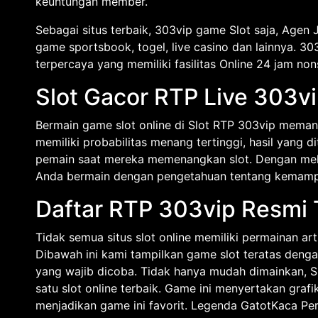
keuntungan member.
Sebagai situs terbaik, 303vip game Slot saja, Agen
game sportsbook, togel, live casino dan lainnya. 303
terpercaya yang memiliki fasilitas Online 24 jam 
Slot Gacor RTP Live 303v
Bermain game slot online di Slot RTP 303vip mema
memiliki probabilitas menang tertinggi, hasil yang 
pemain saat mereka memenangkan slot. Dengan mel
Anda bermain dengan pengetahuan tentang kemamp
Daftar RTP 303vip Resmi 
Tidak semua situs slot online memiliki permainan 
Dibawah ini kami tampilkan game slot teratas denga
yang wajib dicoba. Tidak hanya mudah dimainkan, 
satu slot online terbaik. Game ini menyertakan gr
menjadikan game ini favorit. Legenda GatotKaca Perma