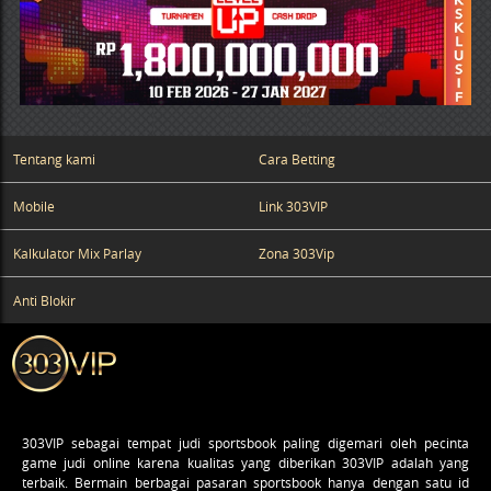
Tentang kami
Cara Betting
Mobile
Link 303VIP
Kalkulator Mix Parlay
Zona 303Vip
Anti Blokir
303VIP
sebagai tempat judi sportsbook paling digemari oleh pecinta
game judi online karena kualitas yang diberikan 303VIP adalah yang
terbaik. Bermain berbagai pasaran sportsbook hanya dengan satu id