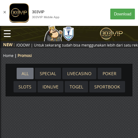
×
303VIP
Download
303VIP Mobile App
☰
NEW :
rang sudah bisa menggunakan lebih dari satu rek di akun | 303VIP situs Bol
Home
Promosi
ALL
SPECIAL
LIVECASINO
POKER
SLOTS
IDNLIVE
TOGEL
SPORTBOOK
DESKTOP
MASUK